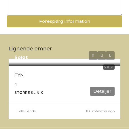
Forespørg information
Lignende emner
Solgt
SOLGT
FYN
Detaljer
STØRRE KLINIK
Helle Løhde
6 måneder ago