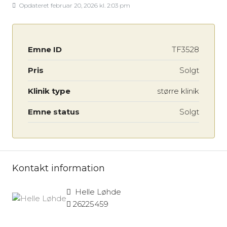
Opdateret februar 20, 2026 kl. 2:03 pm
Emne ID
TF3528
Pris
Solgt
Klinik type
større klinik
Emne status
Solgt
Kontakt information
Helle Løhde
26225459