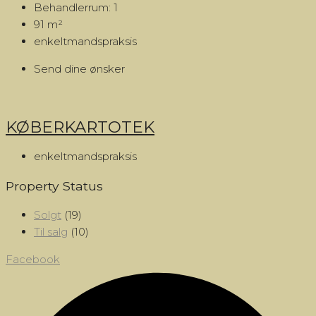
Behandlerrum:
1
91
m²
enkeltmandspraksis
Send dine ønsker
KØBERKARTOTEK
enkeltmandspraksis
Property Status
Solgt
(19)
Til salg
(10)
Facebook