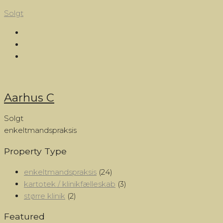
Solgt
Aarhus C
Solgt
enkeltmandspraksis
Property Type
enkeltmandspraksis
(24)
kartotek / klinikfælleskab
(3)
større klinik
(2)
Featured