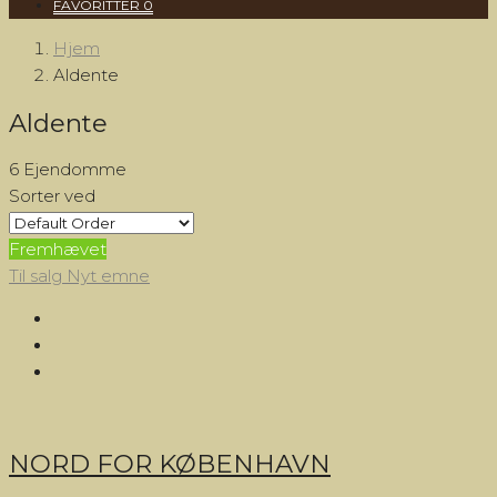
FAVORITTER
0
Hjem
Aldente
Aldente
6 Ejendomme
Sorter ved
Fremhævet
Til salg
Nyt emne
NORD FOR KØBENHAVN