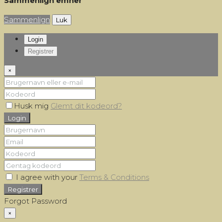
Sammenlign emner
Sammenlign
Luk
Login
Registrer
×
Husk mig
Glemt dit kodeord?
Login
I agree with your
Terms & Conditions
Registrer
Forgot Password
×