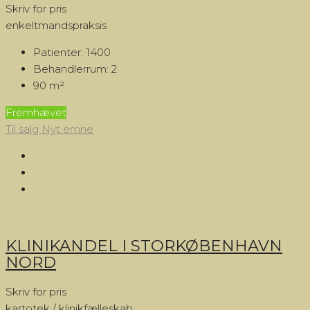
Skriv for pris
enkeltmandspraksis
Patienter:
1400
Behandlerrum:
2
90
m²
Fremhævet
Til salg
Nyt emne
KLINIKANDEL I STORKØBENHAVN
NORD
Skriv for pris
kartotek / klinikfælleskab