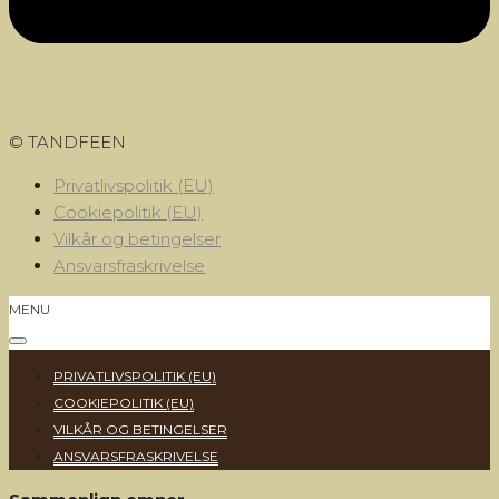
© TANDFEEN
Privatlivspolitik (EU)
Cookiepolitik (EU)
Vilkår og betingelser
Ansvarsfraskrivelse
MENU
PRIVATLIVSPOLITIK (EU)
COOKIEPOLITIK (EU)
VILKÅR OG BETINGELSER
ANSVARSFRASKRIVELSE