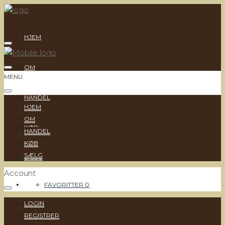
HJEM
OM
MENU
HANDEL
HJEM
OM
KØB
HANDEL
KØB
SÆLG
SÆLG
Account
FAVORITTER
0
LOGIN
REGISTRER