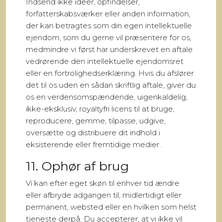
Indsend ikke ideer, opfindelser,
forfatterskabsværker eller anden information,
der kan betragtes som din egen intellektuelle
ejendom, som du gerne vil præsentere for os,
medmindre vi først har underskrevet en aftale
vedrørende den intellektuelle ejendomsret
eller en fortrolighedserklæring. Hvis du afslører
det til os uden en sådan skriftlig aftale, giver du
os en verdensomspændende, uigenkaldelig,
ikke-eksklusiv, royaltyfri licens til at bruge,
reproducere, gemme, tilpasse, udgive,
oversætte og distribuere dit indhold i
eksisterende eller fremtidige medier .
11. Ophør af brug
Vi kan efter eget skøn til enhver tid ændre
eller afbryde adgangen til, midlertidigt eller
permanent, websted eller en hvilken som helst
tjeneste derpå. Du accepterer, at vi ikke vil