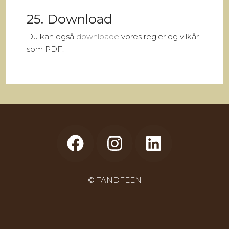
25. Download
Du kan også
downloade
vores regler og vilkår
som PDF.
© TANDFEEN