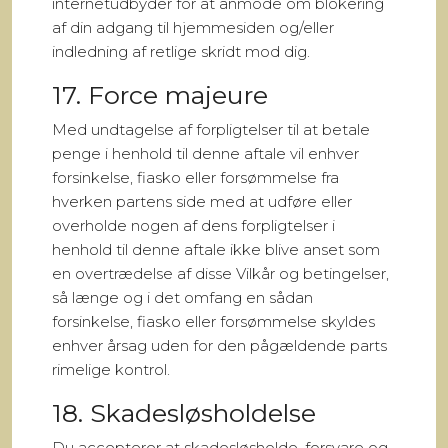
internetudbyder for at anmode om blokering
af din adgang til hjemmesiden og/eller
indledning af retlige skridt mod dig.
17. Force majeure
Med undtagelse af forpligtelser til at betale
penge i henhold til denne aftale vil enhver
forsinkelse, fiasko eller forsømmelse fra
hverken partens side med at udføre eller
overholde nogen af dens forpligtelser i
henhold til denne aftale ikke blive anset som
en overtrædelse af disse Vilkår og betingelser,
så længe og i det omfang en sådan
forsinkelse, fiasko eller forsømmelse skyldes
enhver årsag uden for den pågældende parts
rimelige kontrol.
18. Skadesløsholdelse
Du accepterer at skadesløsholde, forsvare og