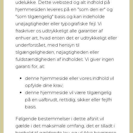
udelukke. Dette websted og alt indhold på
hjemmesiden leveres på en "som den er" og
"som tilgængelig" basis og kan indeholde
unøjagtigheder eller typografiske fejl. Vi
fraskriver os udtrykkeligt alle garantier af
enhver art, hvad enten det er udtrykkeligt eller
underforstået, med hensyn til
tilgængeligheden, nøjagtigheden eller
fuldstændigheden af indholdet. Vi giver ingen
garanti for, at:
denne hjemmeside eller vores indhold vil
opfylde dine krav;
denne hjemmeside vil være tilgængelig
på en uafbrudt, rettidig, sikker eller fejlfri
basis.
Følgende bestemmelser i dette afsnit vil
gælde i det maksimale omfang, det er tilladt i
henhold til gældende lov, og vil ikke begrænse